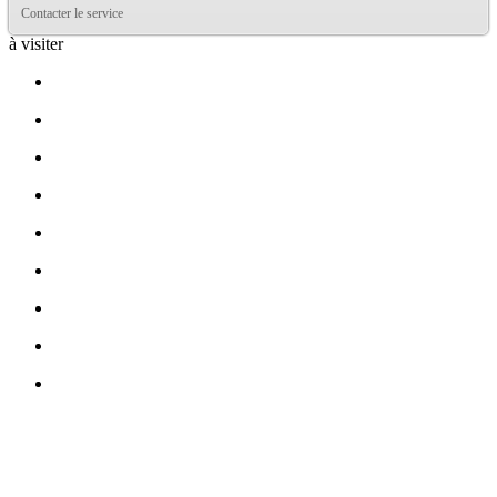
Contacter le service
à visiter
loan malaysia - Apps on Google Play
loan company malaysia -
Apps on Google Play
loan provider malaysia - Apps on Google
Play
loan application malaysia - Apps on Google Play
loan approval
malaysia - Apps on Google Play
loan service malaysia - Apps on